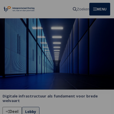
Homepagina
Zoeken
OPEN
MENU
Digitale infrastructuur als fundament voor brede
welvaart
Deel
Lobby