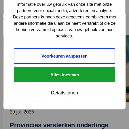
informatie over uw gebruik van onze site met onze
Lees
Lees hier de position paper
partners voor social media, adverteren en analyse.
hier
Gerelateerd nieuws
Deze partners kunnen deze gegevens combineren met
de
position
andere informatie die u aan ze heeft verstrekt of die ze
paper
hebben verzameld op basis van uw gebruik van hun
services.
Lees
L
meer
m
over
o
Voorkeuren aanpassen
Provincies
H
versterken
D
onderlinge
b
Alles toestaan
samenwerking
p
rond
o
digitalisering
Details tonen
29 juli 2026
Provincies versterken onderlinge