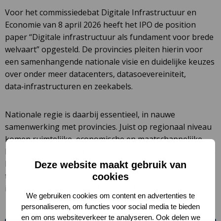
Voor het commissiedebat Digitale Infrastructuur en
Economie van 8 april 2026 heeft het IPO de position
paper “Digitale infrastructuur als fundament voor brede
welvaart” opgesteld. De provincies pleiten hierin voor
een samenhangende nationale visie en duidelijke keuzes
over onder meer datacenters, datasoevereiniteit,
data‑infrastructuren en zeekabels.
Nationale regie is daarbij essentieel, in nauwe
samenwerking met provincies. Juist op regionaal niveau
komen ruimtelijke, economische en maatschappelijke
belangen samen. Met deze inbreng roepen de provincies
het Rijk op om gezamenlijk te werken aan een
Deze website maakt gebruik van
toekomstbestendige, veilige en weerbare digitale
cookies
infrastructuur voor heel Nederland
We gebruiken cookies om content en advertenties te
personaliseren, om functies voor social media te bieden
en om ons websiteverkeer te analyseren. Ook delen we