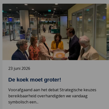
Lees
L
meer
m
over
o
De
S
koek
K
moet
B
groter!
23 juni 2026
De koek moet groter!
Voorafgaand aan het debat Strategische keuzes
bereikbaarheid overhandigden we vandaag
symbolisch een...