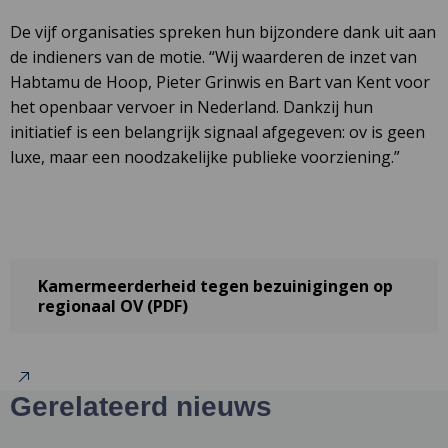
De vijf organisaties spreken hun bijzondere dank uit aan
de indieners van de motie. “Wij waarderen de inzet van
Habtamu de Hoop, Pieter Grinwis en Bart van Kent voor
het openbaar vervoer in Nederland. Dankzij hun
initiatief is een belangrijk signaal afgegeven: ov is geen
luxe, maar een noodzakelijke publieke voorziening.”
D
Kamermeerderheid tegen bezuinigingen op
l
regionaal OV (PDF)
o
i
e
n
Gerelateerd nieuws
t