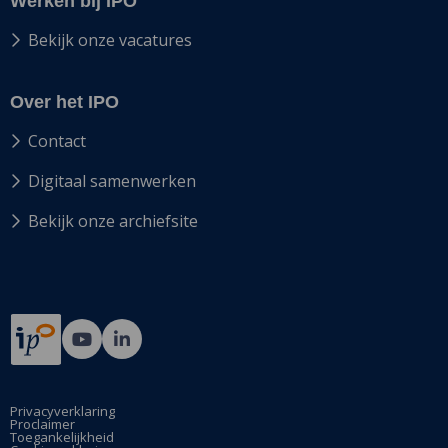
Werken bij IPO
Bekijk onze vacatures
Over het IPO
Contact
Digitaal samenwerken
Bekijk onze archiefsite
Ga
Ga
naar
naar
Bij12's
Bij12's
YouTube
LinkedIn
Privacyverklaring
Proclaimer
pagina
pagina
Toegankelijkheid