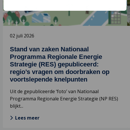
Nationaal
p
Programma
Regionale
Energie
Strategie
02 juli 2026
(RES)
gepubliceerd:
Stand van zaken Nationaal
regio’s
Programma Regionale Energie
vragen
Strategie (RES) gepubliceerd:
om
regio’s vragen om doorbraken op
doorbraken
voortslepende knelpunten
op
voortslepende
Uit de gepubliceerde ‘foto’ van Nationaal
knelpunten
Programma Regionale Energie Strategie (NP RES)
blijkt...
Lees meer