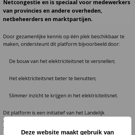
Netcongestie en is speciaal voor medewerkers
van provincies en andere overheden,
netbeheerders en marktpartijen.
Door gezamenlijke kennis op één plek beschikbaar te
maken, ondersteunt dit platform bijvoorbeeld door:
De bouw van het elektriciteitsnet te versnellen;
Het elektriciteitsnet beter te benutten;
Slimmer inzicht te krijgen in het elektriciteitsnet.
Dit platform is een initiatief van het Landelijk
Actieprogramma Netcongestie (LAN). Het LAN is een
samenwerkingsprogramma van netbeheerders,
Deze website maakt gebruik van