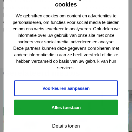
overheden, Autoriteit Consument & Markt en
cookies
marktpartijen en werkt aan het verminderen (en waar
het kan voorkomen) van netcongestie en de
We gebruiken cookies om content en advertenties te
voorbereiding op het energiesysteem van de toekomst.
personaliseren, om functies voor social media te bieden
en om ons websiteverkeer te analyseren. Ook delen we
IPO maakt onderdeel uit van het LAN.
informatie over uw gebruik van onze site met onze
partners voor social media, adverteren en analyse.
Deze partners kunnen deze gegevens combineren met
Deze
Kenniscommunity Netcongestie
andere informatie die u aan ze heeft verstrekt of die ze
link
hebben verzameld op basis van uw gebruik van hun
opent
services.
in
Gerelateerd nieuws
een
nieuw
tabblad
Voorkeuren aanpassen
Lees
L
meer
m
over
o
Alles toestaan
Stand
N
van
v
Details tonen
zaken
h