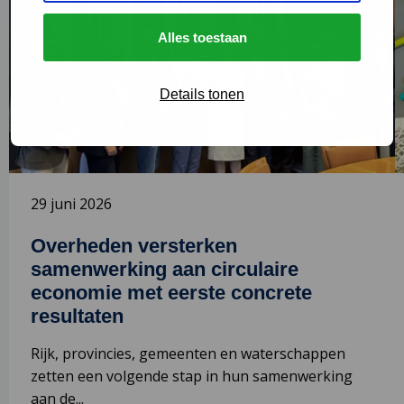
over
o
Overheden
V
Alles toestaan
versterken
o
samenwerking
C
Details tonen
aan
e
circulaire
n
economie
met
eerste
29 juni 2026
concrete
resultaten
Overheden versterken
samenwerking aan circulaire
economie met eerste concrete
resultaten
Rijk, provincies, gemeenten en waterschappen
zetten een volgende stap in hun samenwerking
aan de...