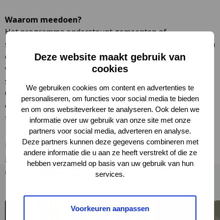
Waarom meedoen?
Het programma ondersteunt gemeenten of
samenwerkende gemeenten bij het op orde brengen van
essentiële erfgoedinstrumenten en bij het versterken
Deze website maakt gebruik van
van capaciteit en deskundigheid. Hiermee wordt erfgoed
cookies
structureel beter verankerd in ruimtelijke processen.
We gebruiken cookies om content en advertenties te
Gemeenten die belangstelling hebben of willen sparren
personaliseren, om functies voor social media te bieden
over kansen, worden van harte uitgenodigd contact op
en om ons websiteverkeer te analyseren. Ook delen we
te nemen met het programmateam.
informatie over uw gebruik van onze site met onze
partners voor social media, adverteren en analyse.
Deze partners kunnen deze gegevens combineren met
Meer informatie:
andere informatie die u aan ze heeft verstrekt of die ze
ErfgoedenOverheid@cultureelerfgoed.nl
hebben verzameld op basis van uw gebruik van hun
Gerelateerd nieuws
services.
Lees
L
Voorkeuren aanpassen
meer
m