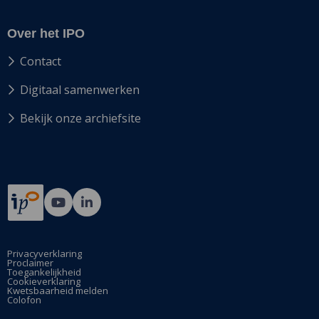
Over het IPO
Contact
Digitaal samenwerken
Bekijk onze archiefsite
Ga
Ga
naar
naar
Bij12's
Bij12's
YouTube
LinkedIn
Privacyverklaring
Proclaimer
pagina
pagina
Toegankelijkheid
Cookieverklaring
Kwetsbaarheid melden
Colofon