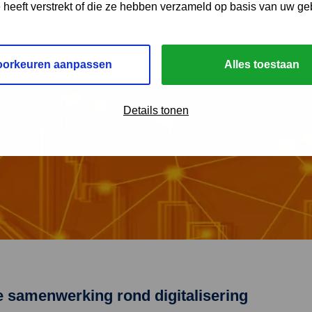
Provinciale Good Practices – Anno 2025
e heeft verstrekt of die ze hebben verzameld op basis van uw ge
s
oorkeuren aanpassen
Alles toestaan
Details tonen
e samenwerking rond digitalisering