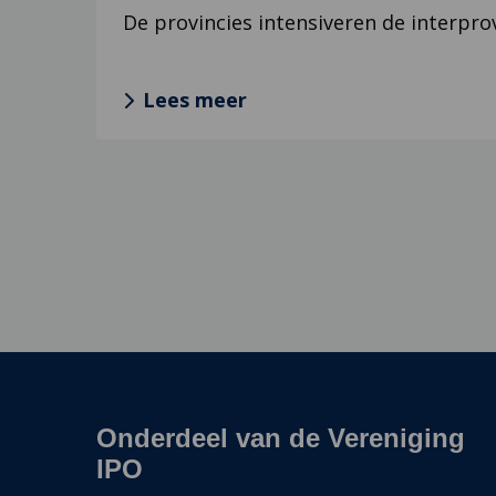
De provincies intensiveren de interpro
Lees meer
Onderdeel van de Vereniging
Site
footer
IPO