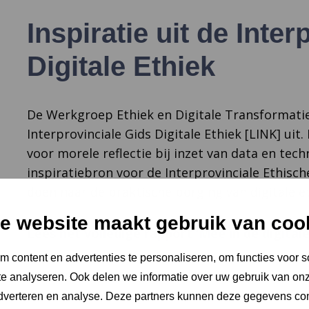
Inspiratie uit de Inte
Digitale Ethiek
De Werkgroep Ethiek en Digitale Transformatie
Interprovinciale Gids Digitale Ethiek [LINK] u
voor morele reflectie bij inzet van data en tec
inspiratiebron voor de Interprovinciale Ethisc
doen naar de praktische borging van digitale et
e website maakt gebruik van coo
Lees het volledige rapport ‘Mee in de digitale
 content en advertenties te personaliseren, om functies voor s
Provinciale Ethische Commissie – Anno 2025
e analyseren. Ook delen we informatie over uw gebruik van onz
adverteren en analyse. Deze partners kunnen deze gegevens c