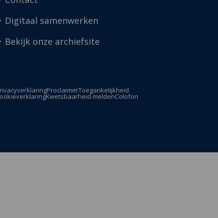
Digitaal samenwerken
Bekijk onze archiefsite
rivacyverklaring
Proclaimer
Toegankelijkheid
ookieverklaring
Kwetsbaarheid melden
Colofon