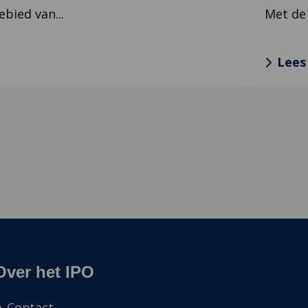
bied van...
Met de 
Lees
Over het IPO
Contact