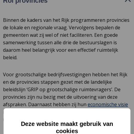
Rol provincies
Binnen de kaders van het Rijk programmeren provincies
de lokale en regionale vraag. Vervolgens bepalen de
gemeenten wat zij wel of niet faciliteren. Een goede
samenwerking tussen alle drie de bestuurslagen is
daarom heel belangrijk voor een effectief ruimtelijk
beleid.
Voor grootschalige bedrijfsvestigingen hebben het Rijk
en de provincies stappen gezet met de landelijke
beleidslijn ‘GRIP op grootschalige ruimtevragers’. De
provincies zijn nu bezig met de uitvoering van deze
afspraken. Daarnaast hebben zij hun
economische visie
ingebracht in het programma NOVEX en hebben ze
ruimtelijke voorstellen opgesteld voor de Nota Ruimte.
Deze website maakt gebruik van
cookies