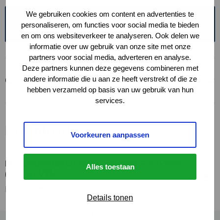
We gebruiken cookies om content en advertenties te
Samenwerken aan ruimte voor economie
personaliseren, om functies voor social media te bieden
(.pdf)
en om ons websiteverkeer te analyseren. Ook delen we
informatie over uw gebruik van onze site met onze
partners voor social media, adverteren en analyse.
Deze partners kunnen deze gegevens combineren met
Circulaire economie
andere informatie die u aan ze heeft verstrekt of die ze
hebben verzameld op basis van uw gebruik van hun
services.
Downloads
Voorkeuren aanpassen
IPO Bouwstenenvisie Circulaire Economie
Download
Alles toestaan
(CE) en VTH
bestand
IPO
Laatst bijgewerkt op: 24-11-2025
Details tonen
Bouwstenenvisie
Circulaire
Dossiers