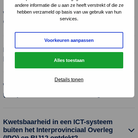
andere informatie die u aan ze heeft verstrekt of die ze
hebben verzameld op basis van uw gebruik van hun
Waar moet u aan denken bij
services.
Coordinated Vulnerability Disclosure?
Voorkeuren aanpassen
Maak geen misbruik van een zwakke
plek in een ICT-systeem
Alles toestaan
Details tonen
Wat doen het Interprovinciaal Overleg
(IPO) en BIJ12 met uw melding?
Kwetsbaarheid in een ICT-systeem
buiten het Interprovinciaal Overleg
(IPO) en BIJ12 ontdekt?