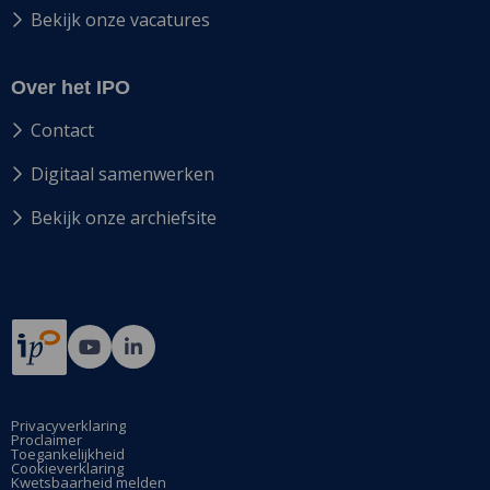
Bekijk onze vacatures
Over het IPO
Contact
Digitaal samenwerken
Bekijk onze archiefsite
Ga
Ga
naar
naar
Bij12's
Bij12's
YouTube
LinkedIn
Privacyverklaring
Proclaimer
pagina
pagina
Toegankelijkheid
Cookieverklaring
Kwetsbaarheid melden