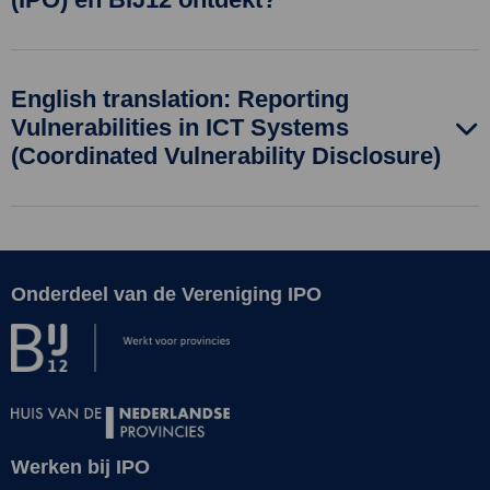
English translation: Reporting
Vulnerabilities in ICT Systems
(Coordinated Vulnerability Disclosure)
Onderdeel van de Vereniging IPO
Site
footer
Werken bij IPO