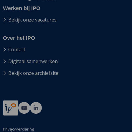
Werken bij IPO
Bekijk onze vacatures
Over het IPO
Contact
Digitaal samenwerken
Bekijk onze archiefsite
Ga
Ga
naar
naar
Bij12's
Bij12's
YouTube
LinkedIn
Privacyverklaring