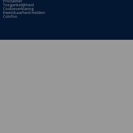
Proclaimer
pagina
pagina
Toegankelijkheid
Cookieverklaring
Kwetsbaarheid melden
Colofon