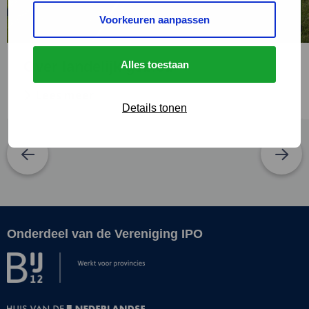
Voorkeuren aanpassen
Over landelijk gebied
Alles toestaan
Lees meer
Details tonen
Onderdeel van de Vereniging IPO
Site
footer