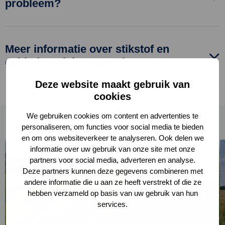
probleem?
Meer informatie over stikstof en
gebiedsgerichte aanpak
Deze website maakt gebruik van
cookies
Dossiers
We gebruiken cookies om content en advertenties te
Nieuws en lobbyberichten
personaliseren, om functies voor social media te bieden
en om ons websiteverkeer te analyseren. Ook delen we
Lees
L
informatie over uw gebruik van onze site met onze
meer
m
partners voor social media, adverteren en analyse.
over
o
Deze partners kunnen deze gegevens combineren met
Over
L
andere informatie die u aan ze heeft verstrekt of die ze
landelijk
hebben verzameld op basis van uw gebruik van hun
services.
gebied