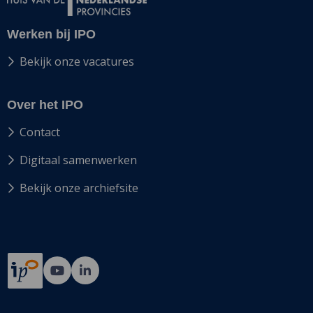
Werken bij IPO
Bekijk onze vacatures
Over het IPO
Contact
Digitaal samenwerken
Bekijk onze archiefsite
Ga
Ga
naar
naar
Bij12's
Bij12's