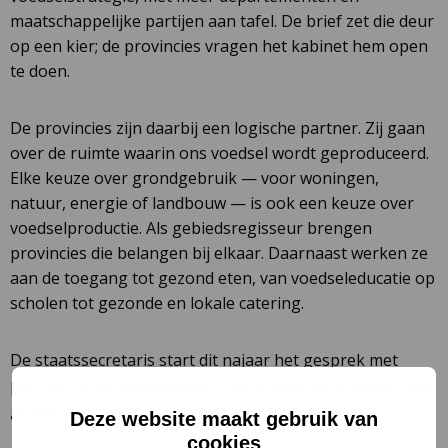
maatschappelijke partijen aan tafel. De brief zet die deur
op een kier; de provincies vragen het kabinet hem open
te doen.
De provincies zijn daarbij een logische partner. Zij gaan
over de ruimte waarin ons voedsel wordt geproduceerd.
Elke keuze over grondgebruik — voor woningen,
natuur, energie of landbouw — is ook een keuze over
voedselproductie. Als gebiedsregisseur brengen
provincies die belangen bij elkaar. Daarnaast werken ze
aan de toegang tot gezond eten, van voedseleducatie op
scholen tot gezonde en lokale catering.
De staatssecretaris start dit najaar het gesprek met
partijen uit de voedselketen. De provincies schuiven daar
graag bij aan.
Deze website maakt gebruik van
cookies