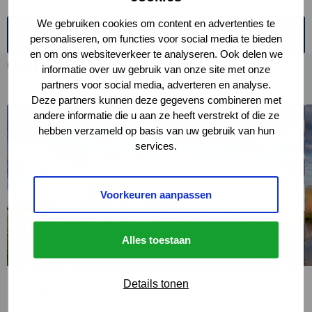
We gebruiken cookies om content en advertenties te
Lees de kamerbrief
personaliseren, om functies voor social media te bieden
en om ons websiteverkeer te analyseren. Ook delen we
Gerelateerd nieuws
informatie over uw gebruik van onze site met onze
partners voor social media, adverteren en analyse.
Deze partners kunnen deze gegevens combineren met
Lees
L
andere informatie die u aan ze heeft verstrekt of die ze
meer
m
hebben verzameld op basis van uw gebruik van hun
over
o
services.
Provincies
Z
over
e
stikstofpakket:
i
Voorkeuren aanpassen
“Steunen
g
ingeslagen
s
Alles toestaan
weg,
w
want
Nederland
Details tonen
26 juni 2026
moet