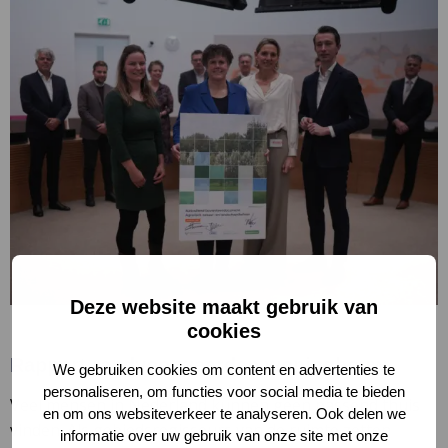
ni
ta
Deze website maakt gebruik van
cookies
Rapport randvoorwaarden woningbouw
We gebruiken cookies om content en advertenties te
personaliseren, om functies voor social media te bieden
Veel mensen in Nederland kunnen geen passend thuis
en om ons websiteverkeer te analyseren. Ook delen we
vinden. Als gebiedsregisseurs van de ruimte zetten
informatie over uw gebruik van onze site met onze