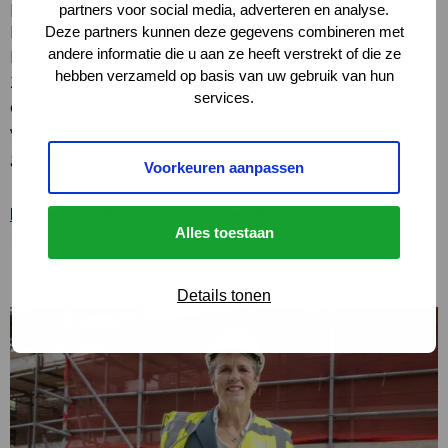
provincies zich in om de woningnood te verminderen.
partners voor social media, adverteren en analyse.
Het doel is om in totaal bijna 1 miljoen woningen te
Deze partners kunnen deze gegevens combineren met
andere informatie die u aan ze heeft verstrekt of die ze
bouwen tussen 2022 en 2030. Na de bouw van circa
hebben verzameld op basis van uw gebruik van hun
260.000 woningen in de eerste drie jaar, laat onderzoek
services.
onder de twaalf provincies zien dat de uitvoering
vastloopt. Stikstof en netcongestie vormen daarin de
grootste knelpunten.
Voorkeuren aanpassen
Deze
Bouwsteen Randvoorwaarden Woningbouw
Alles toestaan
link
(bijgewerkt op 17-11-2025)
opent
in
Details tonen
een
nieuw
tabblad