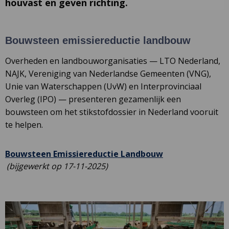
houvast en geven richting.
Bouwsteen emissiereductie landbouw
Overheden en landbouworganisaties — LTO Nederland,
NAJK, Vereniging van Nederlandse Gemeenten (VNG),
Unie van Waterschappen (UvW) en Interprovinciaal
Overleg (IPO) — presenteren gezamenlijk een
bouwsteen om het stikstofdossier in Nederland vooruit
te helpen.
Deze
Bouwsteen Emissiereductie Landbouw
link
(bijgewerkt op 17-11-2025)
opent
in
een
nieuw
tabblad