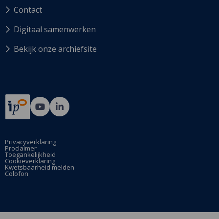
Contact
Digitaal samenwerken
Bekijk onze archiefsite
Ga
Ga
naar
naar
Bij12's
Bij12's
YouTube
LinkedIn
Privacyverklaring
Proclaimer
pagina
pagina
Toegankelijkheid
Cookieverklaring
Kwetsbaarheid melden
Colofon