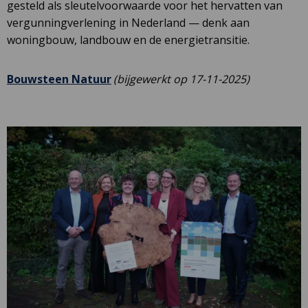
gesteld als sleutelvoorwaarde voor het hervatten van
vergunningverlening in Nederland — denk aan
woningbouw, landbouw en de energietransitie.
Deze
Bouwsteen Natuur
(bijgewerkt op 17-11-2025)
link
opent
in
een
nieuw
tabblad