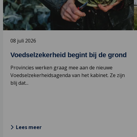
de
“
grond
i
w
w
N
08 juli 2026
m
v
Voedselzekerheid begint bij de grond
h
s
Provincies werken graag mee aan de nieuwe
Voedselzekerheidsagenda van het kabinet. Ze zijn
blij dat...
Lees meer