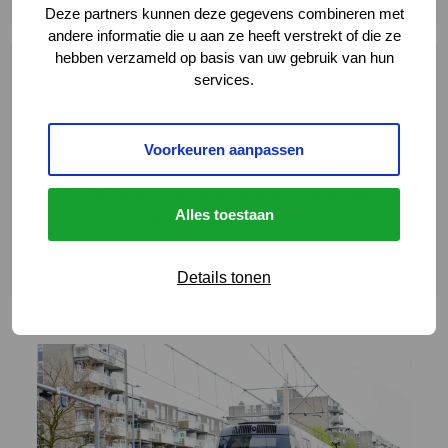
Deze partners kunnen deze gegevens combineren met
andere informatie die u aan ze heeft verstrekt of die ze
Lees
hebben verzameld op basis van uw gebruik van hun
Goederenvervoer en logistiek
meer
services.
over
Goederenvervoer en Logistiek vormen in
Goederenvervoer
provincies een belangrijke economische activiteit,
en
Voorkeuren aanpassen
maar betekenen ook een uitdaging voor het
logistiek
mobiliteitsbeleid van de provincies. Samenwerking
Alles toestaan
is van groot belang.
Lees meer
Details tonen