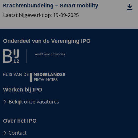
bestand
openbaar
Krachtenbundeling – Smart mobility
Krachtenbundeling
vervoer
Laatst bijgewerkt op: 19-09-2025
–
per
Smart
bus
mobility
Onderdeel van de Vereniging IPO
Site
footer
Werken bij IPO
Bekijk onze vacatures
Over het IPO
Contact