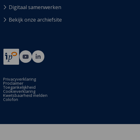
Digitaal samenwerken
Bekijk onze archiefsite
Ga
Ga
naar
naar
Bij12's
Bij12's
YouTube
LinkedIn
Privacyverklaring
Proclaimer
pagina
pagina
Toegankelijkheid
Cookieverklaring
Kwetsbaarheid melden
Colofon