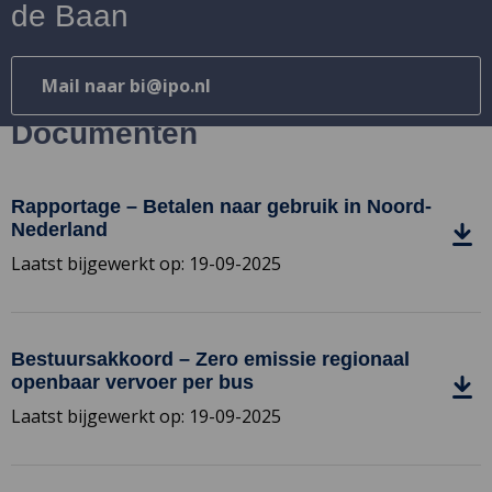
de Baan
Mail naar bi@ipo.nl
Documenten
Rapportage – Betalen naar gebruik in Noord-
Download
Nederland
bestand
Rapportage
Laatst bijgewerkt op: 19-09-2025
–
Betalen
Download
naar
bestand
Bestuursakkoord – Zero emissie regionaal
gebruik
Bestuursakkoord
openbaar vervoer per bus
in
–
Laatst bijgewerkt op: 19-09-2025
Noord-
Zero
Nederland
emissie
Download
regionaal