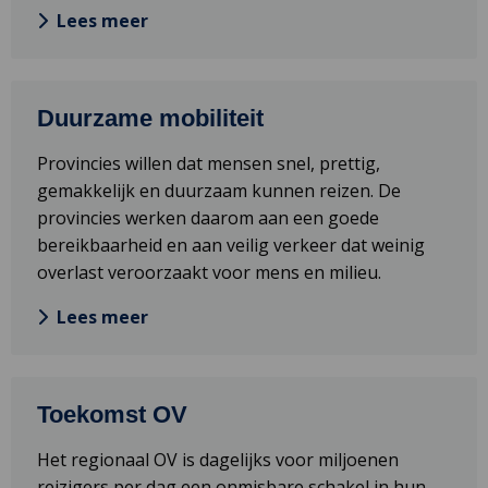
Lees meer
Lees
Duurzame mobiliteit
meer
over
Provincies willen dat mensen snel, prettig,
Duurzame
gemakkelijk en duurzaam kunnen reizen. De
mobiliteit
provincies werken daarom aan een goede
bereikbaarheid en aan veilig verkeer dat weinig
overlast veroorzaakt voor mens en milieu.
Lees meer
Lees
Toekomst OV
meer
over
Het regionaal OV is dagelijks voor miljoenen
Toekomst
reizigers per dag een onmisbare schakel in hun