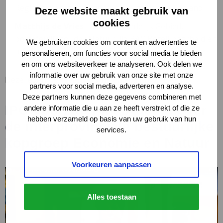
Regionale economie en Cultuur, provincie Zeeland
Deze website maakt gebruik van
cookies
Matthijs de Vries
– lid BAC Landelijk Gebied,
portefeuillehouder Natuur, lid BAC Bereikbaarheid en
We gebruiken cookies om content en advertenties te
Infrastructuur, provincie Fryslân
personaliseren, om functies voor social media te bieden
en om ons websiteverkeer te analyseren. Ook delen we
informatie over uw gebruik van onze site met onze
Deze leden vertegenwoordigen alle provincies.
partners voor social media, adverteren en analyse.
Deze partners kunnen deze gegevens combineren met
IPO voorzitter Ina Adema over
andere informatie die u aan ze heeft verstrekt of die ze
hebben verzameld op basis van uw gebruik van hun
de interprovinciale bestuurlijke
services.
kopgroep Economie en Natuur
Voorkeuren aanpassen
Alles toestaan