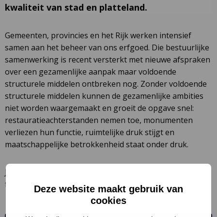
kwaliteit van stad en platteland.
Gemeenten, provincies en het Rijk werken intensief
samen aan het beheer van ons erfgoed. Die bestuurlijke
samenwerking is recent versterkt met nieuwe afspraken
over een gezamenlijke aanpak maar voldoende
structurele middelen ontbreken nog. Zonder voldoende
structurele middelen kunnen de gezamenlijke ambities
niet worden waargemaakt en groeit de opgave snel:
restauratieachterstanden nemen toe, monumenten
verliezen hun functie, ruimtelijke druk stijgt en
maatschappelijke betrokkenheid staat onder druk.
Juist nu is een structurele en toekomstbestendige
financiering noodzakelijk.
Deze website maakt gebruik van
cookies