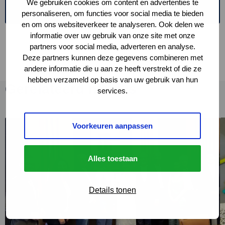
We gebruiken cookies om content en advertenties te
Lees hier de inbreng
personaliseren, om functies voor social media te bieden
en om ons websiteverkeer te analyseren. Ook delen we
informatie over uw gebruik van onze site met onze
partners voor social media, adverteren en analyse.
Deze partners kunnen deze gegevens combineren met
andere informatie die u aan ze heeft verstrekt of die ze
hebben verzameld op basis van uw gebruik van hun
Gerelateerd nieuws
services.
Lees
L
Voorkeuren aanpassen
meer
m
over
o
Overheden
V
Alles toestaan
versterken
o
samenwerking
C
Details tonen
aan
e
circulaire
n
economie