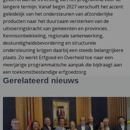
langere termijn. Vanaf begin 2027 verschuift het accent
geleidelijk van het ondersteunen van afzonderlijke
producten naar het duurzaam versterken van de
uitvoeringskracht van gemeenten en provincies.
Kennisontwikkeling, regionale samenwerking,
deskundigheidsbevordering en structurele
ondersteuning krijgen daarbij een steeds belangrijkere
plaats. Zo werkt Erfgoed en Overheid toe naar een
meerjarige programmatische aanpak die bijdraagt aan
een toekomstbestendige erfgoedzorg.
Gerelateerd nieuws
Lees
L
meer
m
over
o
Overheden
V
versterken
o