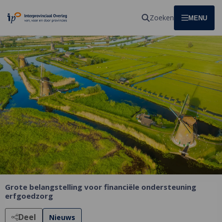
Homepagina
Zoeken
OPEN
MENU
Grote belangstelling voor financiële ondersteuning
erfgoedzorg
Deel
Nieuws