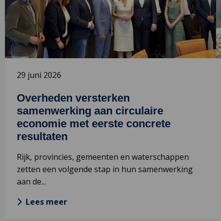
samenwerking
C
aan
e
circulaire
n
economie
met
eerste
29 juni 2026
concrete
resultaten
Overheden versterken
samenwerking aan circulaire
economie met eerste concrete
resultaten
Rijk, provincies, gemeenten en waterschappen
zetten een volgende stap in hun samenwerking
aan de...
Lees meer