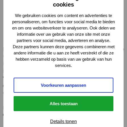
cookies
instandhouding van monumenten
versterking van kennis en capaciteit bij gemeenten en
We gebruiken cookies om content en advertenties te
provincies
personaliseren, om functies voor social media te bieden
en om ons websiteverkeer te analyseren. Ook delen we
goede werking van het archeologiestelsel
informatie over uw gebruik van onze site met onze
partners voor social media, adverteren en analyse.
Deze partners kunnen deze gegevens combineren met
Het programma Erfgoed en Overheid is het gezamenlijke
andere informatie die u aan ze heeft verstrekt of die ze
uitvoeringsprogramma waarmee IPO, VNG en OCW
hebben verzameld op basis van uw gebruik van hun
invulling geven aan dit thema. Door gemeenten en
services.
provincies concreet te ondersteunen bij het uitvoeren
van hun erfgoedtaken,
werken de drie partijen samen
Dez
aan het versterken van kennis en capaciteit in het veld
Voorkeuren aanpassen
link
.
ope
Alles toestaan
in
Minister Rianne Letschert, Ministerie van Onderwijs,
een
Cultuur en Wetenschap:
nie
Details tonen
tab