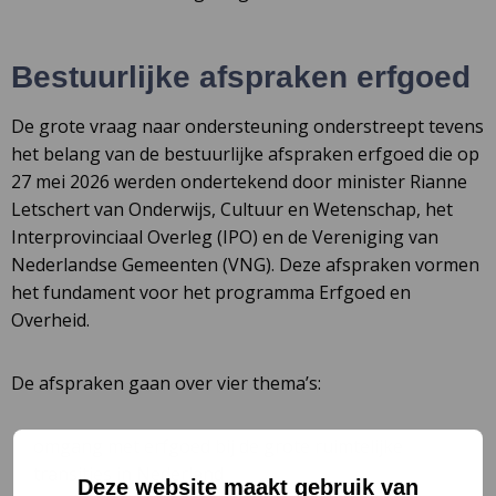
Bestuurlijke afspraken erfgoed
De grote vraag naar ondersteuning onderstreept tevens
het belang van de bestuurlijke afspraken erfgoed die op
27 mei 2026 werden ondertekend door minister Rianne
Letschert van Onderwijs, Cultuur en Wetenschap, het
Interprovinciaal Overleg (IPO) en de Vereniging van
Nederlandse Gemeenten (VNG). Deze afspraken vormen
het fundament voor het programma Erfgoed en
Overheid.
De afspraken gaan over vier thema’s:
omgang met erfgoed bij de grote ruimtelijke
transities in Nederland
Deze website maakt gebruik van