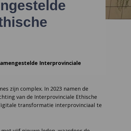
ngestelde
Ethische
samengestelde Interprovinciale
mes zijn complex. In 2023 namen de
chting van de Interprovinciale Ethische
gitale transformatie interprovinciaal te
id met vijf nieuwe leden, waardoor de