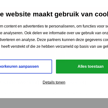
e website maakt gebruik van coo
 content en advertenties te personaliseren, om functies voor s
e analyseren. Ook delen we informatie over uw gebruik van onz
adverteren en analyse. Deze partners kunnen deze gegevens c
e heeft verstrekt of die ze hebben verzameld op basis van uw ge
oorkeuren aanpassen
Alles toestaan
e samenwerking rond digitalisering
Details tonen
vinciale en interbestuurlijke samenwerking op het ge