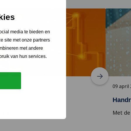
in
een
Lees
kies
meer
nieuw
over
tabblad
ocial media te bieden en
Handreikin
Digitaliser
e site met onze partners
biedt
ombineren met andere
provincies
bruik van hun services.
overzicht
09 april
Handre
bied van...
Met de 