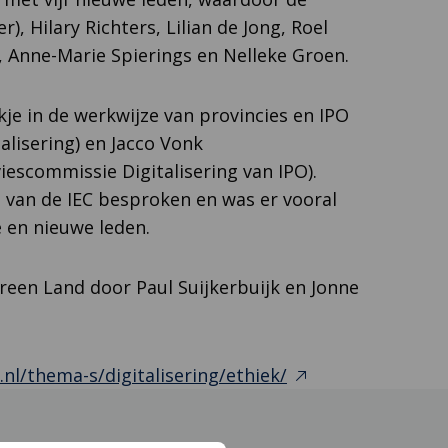
, Hilary Richters, Lilian de Jong, Roel
t, Anne-Marie Spierings en Nelleke Groen.
e in de werkwijze van provincies en IPO
lisering) en Jacco Vonk
iescommissie Digitalisering van IPO).
 van de IEC besproken en was er vooral
 en nieuwe leden.
een Land door Paul Suijkerbuijk en Jonne
Deze
nl/thema-s/digitalisering/ethiek/
link
opent