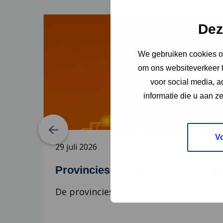
Lees
Dez
meer
over
We gebruiken cookies om
Provincies
versterken
om ons websiteverkeer t
onderlinge
voor social media, 
samenwerking
informatie die u aan z
rond
digitalisering
V
29 juli 2026
Provincies versterken onderling
De provincies intensiveren de interpro