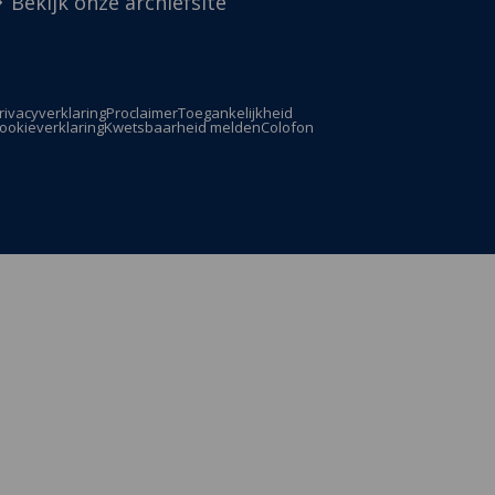
Bekijk onze archiefsite
rivacyverklaring
Proclaimer
Toegankelijkheid
ookieverklaring
Kwetsbaarheid melden
Colofon