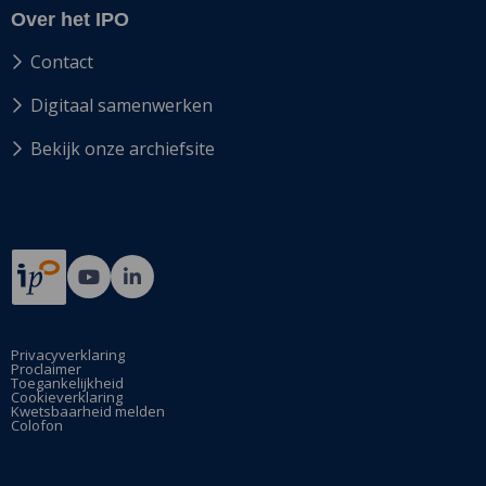
Over het IPO
Contact
Digitaal samenwerken
Bekijk onze archiefsite
Ga
Ga
naar
naar
Bij12's
Bij12's
YouTube
LinkedIn
Privacyverklaring
Proclaimer
pagina
pagina
Toegankelijkheid
Cookieverklaring
Kwetsbaarheid melden
Colofon