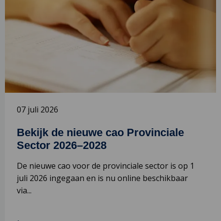
over
o
Bekijk
P
de
s
nieuwe
i
cao
m
Provinciale
c
Sector
2026–
2028
07 juli 2026
Bekijk de nieuwe cao Provinciale
Sector 2026–2028
De nieuwe cao voor de provinciale sector is op 1
juli 2026 ingegaan en is nu online beschikbaar
via...