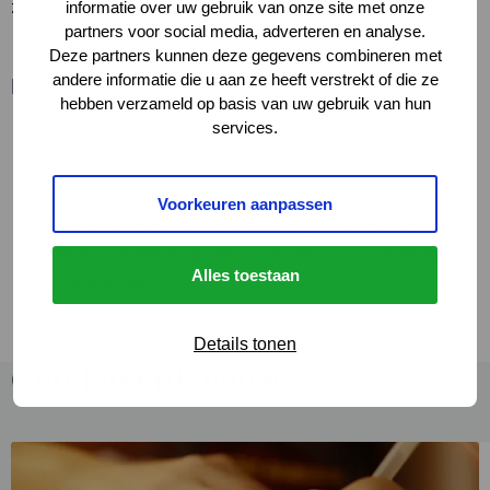
zorgverzekeraars.
informatie over uw gebruik van onze site met onze
partners voor social media, adverteren en analyse.
Deze partners kunnen deze gegevens combineren met
andere informatie die u aan ze heeft verstrekt of die ze
Meer informatie
hebben verzameld op basis van uw gebruik van hun
services.
Gezondheid en inzetbaarheid in nieuw collectief
zorgcontract
(VNG-bericht, oktober 2025)
Medewerkers kunnen de verzekeringen vergelijken
Voorkeuren aanpassen
en afsluiten op
www.collectiefzorgaanbod.nl
(de
recente premiewijzigingen zijn uiterlijk 19 november
Alles toestaan
volledig verwerkt)
Wil je meer informatie kijk dan op de websites
Details tonen
van
CZ
en
IZA
Gerelateerd nieuws
Lees
L
meer
m