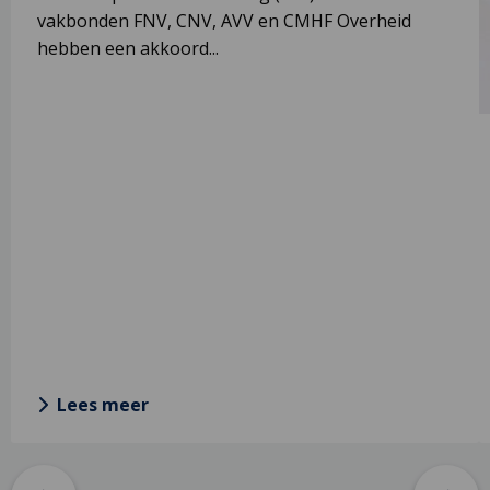
in
C
vakbonden FNV, CNV, AVV en CMHF Overheid
met
P
hebben een akkoord...
cao
s
f
o
d
i
e
a
w
Lees meer