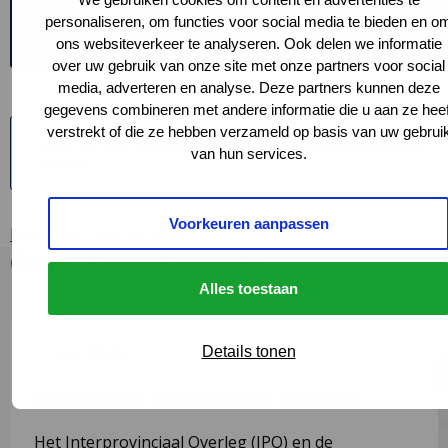
Lees de toegankelijke cao Provinciale sector 2026-
personaliseren, om functies voor social media te bieden en o
2028
ons websiteverkeer te analyseren. Ook delen we informatie
over uw gebruik van onze site met onze partners voor social
media, adverteren en analyse. Deze partners kunnen deze
gegevens combineren met andere informatie die u aan ze heef
verstrekt of die ze hebben verzameld op basis van uw gebrui
Lees de cao Provinciale sector 2026-2028 (Platte
van hun services.
Deze
tekst)
link
opent
in
Voorkeuren aanpassen
Lees meer
over de CAO
een
Gerelateerd nieuws
nieuw
tabblad
Alles toestaan
Lees
L
Details tonen
11 juni 2026
meer
m
over
o
Provincies stemmen in met cao
Provincies
O
stemmen
n
Het Interprovinciaal Overleg (IPO) en de