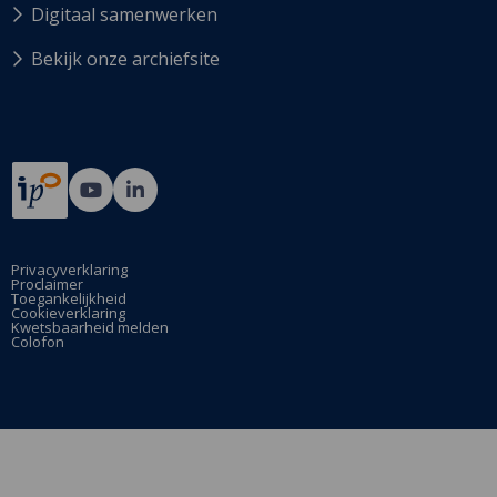
Digitaal samenwerken
Bekijk onze archiefsite
Ga
Ga
naar
naar
Bij12's
Bij12's
YouTube
LinkedIn
Privacyverklaring
Proclaimer
pagina
pagina
Toegankelijkheid
Cookieverklaring
Kwetsbaarheid melden
Colofon