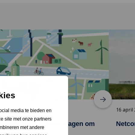
Lees
meer
over
Netcongest
vraagt
hoogste
prioriteit
kies
16 april
ocial media te bieden en
e site met onze partners
publiceerd: regio’s vragen om
Netcon
ombineren met andere