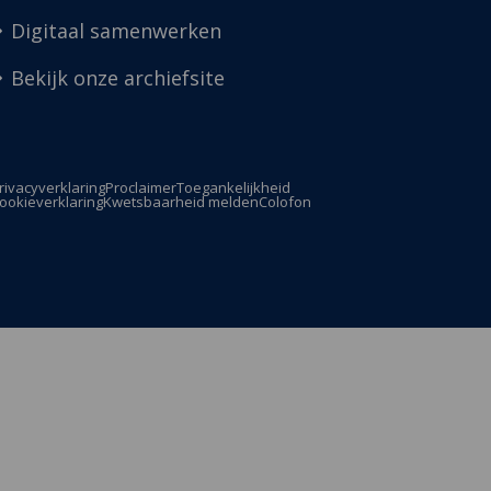
Digitaal samenwerken
Bekijk onze archiefsite
rivacyverklaring
Proclaimer
Toegankelijkheid
ookieverklaring
Kwetsbaarheid melden
Colofon