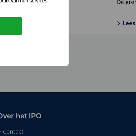
bruik van hun services.
De gren
ijkt...
Lees
Over het IPO
Contact