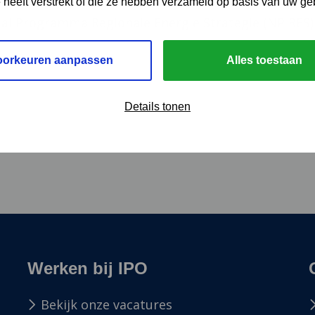
e heeft verstrekt of die ze hebben verzameld op basis van uw ge
al Programma Regionale Energie Strategie (NP RES) bl
oorkeuren aanpassen
Alles toestaan
Details tonen
Werken bij IPO
Bekijk onze vacatures