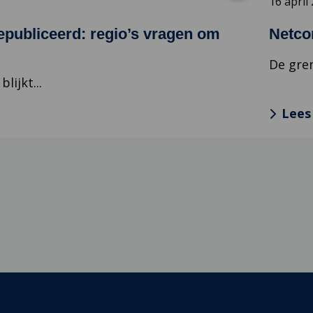
16 april
publiceerd: regio’s vragen om
Netcon
De gren
ijkt...
Lees