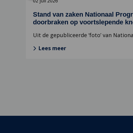
02 juli 2026
(RES)
gepubliceerd:
Stand van zaken Nationaal Prog
regio’s
doorbraken op voortslepende kn
vragen
om
Uit de gepubliceerde ‘foto’ van Nationa
doorbraken
op
Lees meer
voortslepende
knelpunten