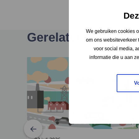
Dez
We gebruiken cookies om
Gerelateerd nieuw
om ons websiteverkeer t
voor social media, 
informatie die u aan z
Lees
meer
over
Stand
V
van
zaken
Nationaal
Programma
Regionale
Energie
Strategie