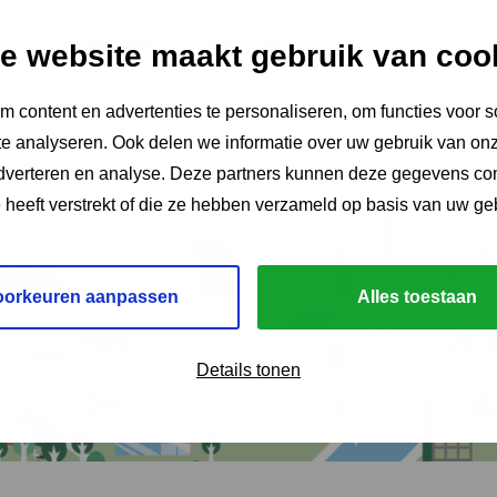
Deze
Lees hier onze inbreng
e website maakt gebruik van coo
link
opent
 content en advertenties te personaliseren, om functies voor s
s
in
e analyseren. Ook delen we informatie over uw gebruik van onz
een
adverteren en analyse. Deze partners kunnen deze gegevens c
nieuw
e heeft verstrekt of die ze hebben verzameld op basis van uw ge
tabblad
oorkeuren aanpassen
Alles toestaan
Details tonen